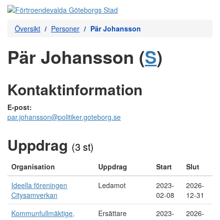
Översikt
Personer
Pär Johansson
Pär Johansson (
S
)
Kontaktinformation
E-post:
par.johansson@politiker.goteborg.se
Uppdrag
(3 st)
Organisation
Uppdrag
Start
Slut
Ideella föreningen
Ledamot
2023-
2026-
Citysamverkan
02-08
12-31
Kommunfullmäktige,
Ersättare
2023-
2026-