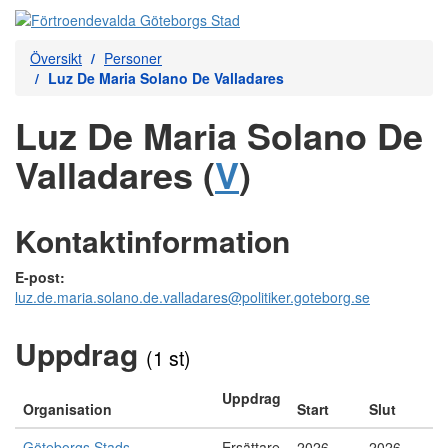
Översikt
Personer
Luz De Maria Solano De Valladares
Luz De Maria Solano De
Valladares (
V
)
Kontaktinformation
E-post:
luz.de.maria.solano.de.valladares@politiker.goteborg.se
Uppdrag
(1 st)
Uppdrag
Organisation
Start
Slut
Göteborgs Stads
Ersättare
2026-
2026-