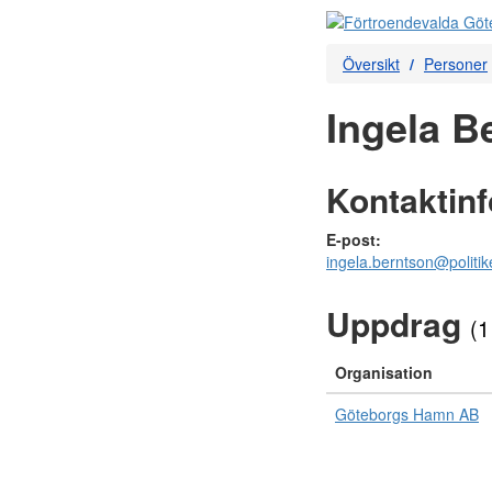
Översikt
Personer
Ingela B
Kontaktin
E-post:
ingela.berntson@politik
Uppdrag
(1
Organisation
Göteborgs Hamn AB