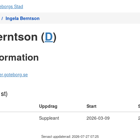
Ingela Berntson
erntson (
D
)
formation
er.goteborg.se
 st)
Uppdrag
Start
Suppleant
2026-03-09
Senast uppdaterad: 2026-07-27 07:25