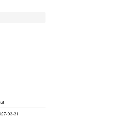
lut
027-03-31