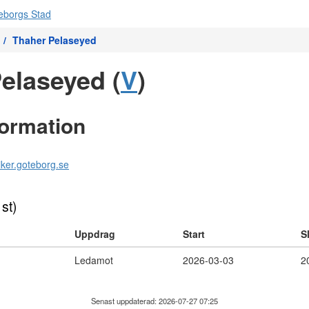
Thaher Pelaseyed
elaseyed (
V
)
formation
iker.goteborg.se
 st)
Uppdrag
Start
S
Ledamot
2026-03-03
2
Senast uppdaterad: 2026-07-27 07:25