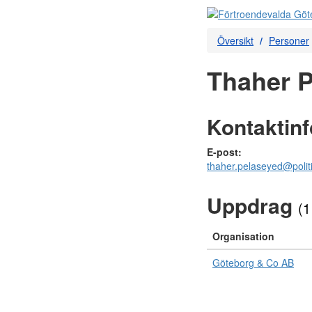
Översikt
Personer
Thaher P
Kontaktin
E-post:
thaher.pelaseyed@polit
Uppdrag
(1
Organisation
Göteborg & Co AB