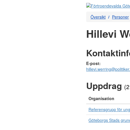
Översikt
Personer
Hillevi W
Kontaktin
E-post:
hillevi.werring@politike
Uppdrag
(2
Organisation
Referensgrupp för un
Göteborgs Stads gru