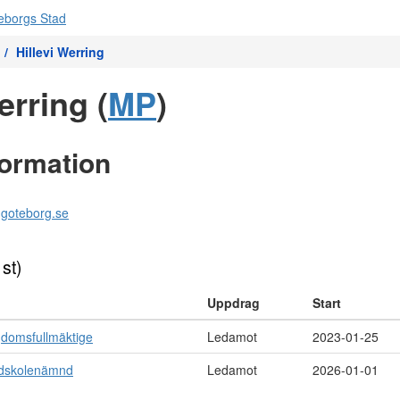
Hillevi Werring
erring (
MP
)
formation
r.goteborg.se
 st)
Uppdrag
Start
gdomsfullmäktige
Ledamot
2023-01-25
ndskolenämnd
Ledamot
2026-01-01