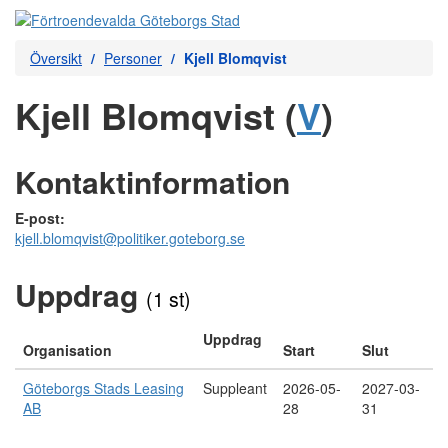
Översikt
Personer
Kjell Blomqvist
Kjell Blomqvist (
V
)
Kontaktinformation
E-post:
kjell.blomqvist@politiker.goteborg.se
Uppdrag
(1 st)
Uppdrag
Organisation
Start
Slut
Göteborgs Stads Leasing
Suppleant
2026-05-
2027-03-
AB
28
31