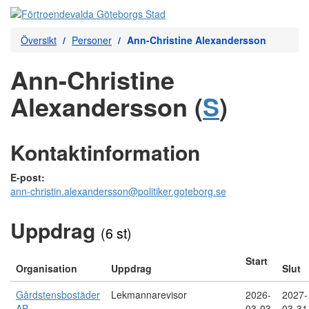
Översikt
Personer
Ann-Christine Alexandersson
Ann-Christine
Alexandersson (
S
)
Kontaktinformation
E-post:
ann-christin.alexandersson@politiker.goteborg.se
Uppdrag
(6 st)
Start
Organisation
Uppdrag
Slut
Gårdstensbostäder
Lekmannarevisor
2026-
2027-
AB
03-03
03-31