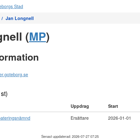
Jan Longnell
nell (
MP
)
formation
ker.goteborg.se
 st)
Uppdrag
Start
oateringsnämnd
Ersättare
2026-01-01
Senast uppdaterad: 2026-07-27 07:25