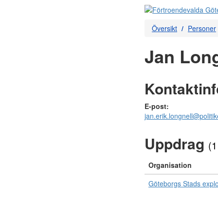
Översikt
Personer
Jan Long
Kontaktin
E-post:
jan.erik.longnell@politi
Uppdrag
(1
Organisation
Göteborgs Stads expl