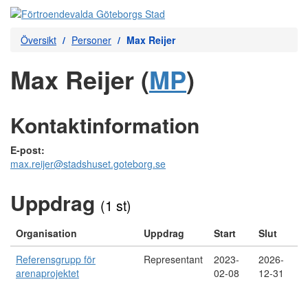
Översikt
Personer
Max Reijer
Max Reijer (
MP
)
Kontaktinformation
E-post:
max.reijer@stadshuset.goteborg.se
Uppdrag
(1 st)
Organisation
Uppdrag
Start
Slut
Referensgrupp för
Representant
2023-
2026-
arenaprojektet
02-08
12-31