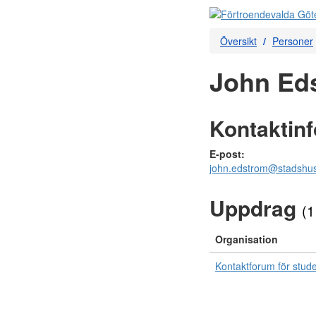
Översikt
Personer
John Eds
Kontaktin
E-post:
john.edstrom@stadshus
Uppdrag
(1
Organisation
Kontaktforum för stude