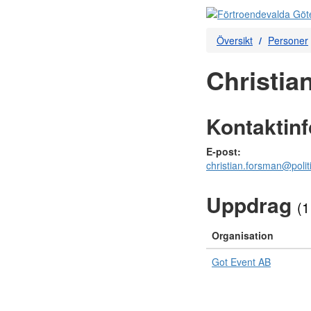
Översikt
Personer
Christia
Kontaktin
E-post:
christian.forsman@polit
Uppdrag
(1
Organisation
Got Event AB