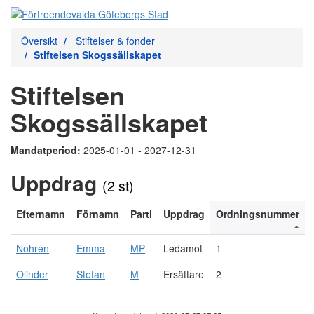
Översikt
Stiftelser & fonder
Stiftelsen Skogssällskapet
Stiftelsen
Skogssällskapet
Mandatperiod:
2025-01-01 - 2027-12-31
Uppdrag
(2 st)
Efternamn
Förnamn
Parti
Uppdrag
Ordningsnummer
Nohrén
Emma
MP
Ledamot
1
Olinder
Stefan
M
Ersättare
2