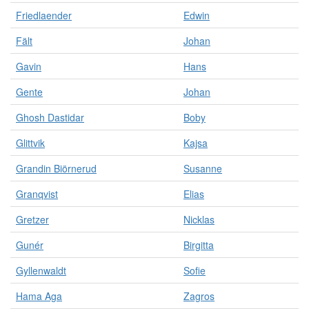
Friedlaender
Edwin
Fält
Johan
Gavin
Hans
Gente
Johan
Ghosh Dastidar
Boby
Glittvik
Kajsa
Grandin Biörnerud
Susanne
Granqvist
Elias
Gretzer
Nicklas
Gunér
Birgitta
Gyllenwaldt
Sofie
Hama Aga
Zagros