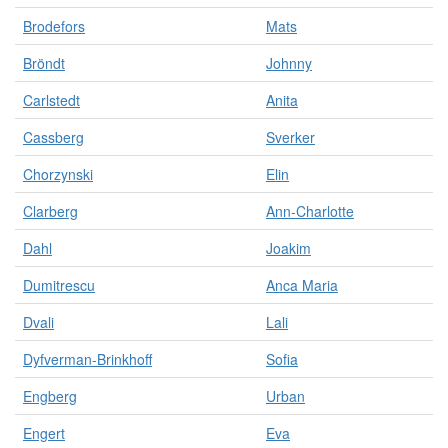
Brodefors
Mats
Bröndt
Johnny
Carlstedt
Anita
Cassberg
Sverker
Chorzynski
Elin
Clarberg
Ann-Charlotte
Dahl
Joakim
Dumitrescu
Anca Maria
Dvali
Lali
Dyfverman-Brinkhoff
Sofia
Engberg
Urban
Engert
Eva