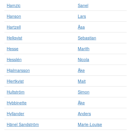
Hamzic
Sanel
Hanson
Lars
Hartzell
Åsa
Hellqvist
Sebastian
Hesse
Marith
Hesslén
Nicola
Hjalmarsson
Åke
Hjertkvist
Mait
Hultström
Simon
Hybbinette
Åke
Hyllander
Anders
Hänel Sandström
Marie-Louise