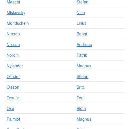
Mazetti
Stefan
Miskovsky
Nina
Mondschein
Linus
Nilsson
Bengt
Nilsson
Andreas
Nordin
Patrik
Nylander
Magnus
Olinder
Stefan
Olsson
Britt
Orsulic
Toni
Oxe
Björn
Palmlöf
Magnus