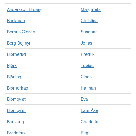
Andersson Broang
Margareta
Backman
Christina
Berens Olsson
Susanne
Berg Bejmyr
Jonas
Biörnerud
Fredrik
Björk
Tobias
Björling
Claes
Björnerhag
Hannah
Blomqvist
Eva
Blomqvist
Lars-Åke
Bouveng
Charlotte
Broddéus
Birgit