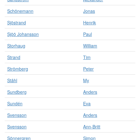
Schönemann
Jonas
Sjöstrand
Henrik
Sjöö Johansson
Paul
Storhaug
William
Strand
Tim
Strömberg
Peter
Ståhl
My
Sundberg
Anders
Sundén
Eva
Svensson
Anders
Svensson
Ann-Britt
Sönnergren
Simon