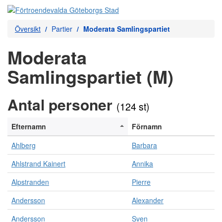
Översikt
Partier
Moderata Samlingspartiet
Moderata
Samlingspartiet (M)
Antal personer
(124 st)
Efternamn
Förnamn
Ahlberg
Barbara
Ahlstrand Kainert
Annika
Alpstranden
Pierre
Andersson
Alexander
Andersson
Sven