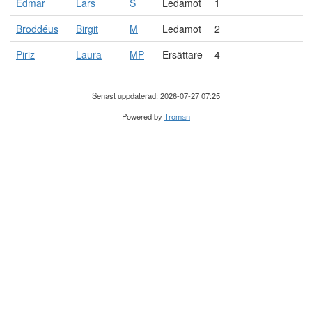
Edmar
Lars
S
Ledamot
1
Broddéus
Birgit
M
Ledamot
2
Piriz
Laura
MP
Ersättare
4
Senast uppdaterad: 2026-07-27 07:25
Powered by
Troman