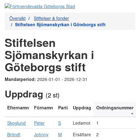
Översikt
Stiftelser & fonder
Stiftelsen Sjömanskyrkan i Göteborgs stift
Stiftelsen
Sjömanskyrkan i
Göteborgs stift
Mandatperiod:
2026-01-01 - 2026-12-31
Uppdrag
(2 st)
Efternamn
Förnamn
Parti
Uppdrag
Ordningsnummer
Skoglund
Peter
S
Ledamot
1
Bröndt
Johnny
M
Ersättare
2