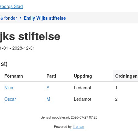
r & fonder
Emily Wijks stiftelse
ks stiftelse
1-01 - 2028-12-31
 st)
Förnamn
Parti
Uppdrag
Ordnings
Nina
S
Ledamot
1
Oscar
M
Ledamot
2
Senast uppdaterad: 2026-07-27 07:25
Powered by
Troman