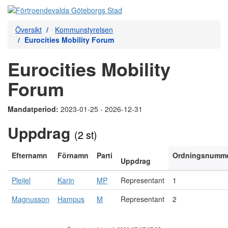
Översikt
Kommunstyrelsen
Eurocities Mobility Forum
Eurocities Mobility
Forum
Mandatperiod:
2023-01-25 - 2026-12-31
Uppdrag
(2 st)
Efternamn
Förnamn
Parti
Ordningsnumm
Uppdrag
Pleijel
Karin
MP
Representant
1
Magnusson
Hampus
M
Representant
2