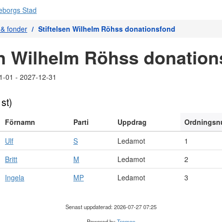
r & fonder
Stiftelsen Wilhelm Röhss donationsfond
en Wilhelm Röhss donatio
1-01 - 2027-12-31
 st)
Förnamn
Parti
Uppdrag
Ordnings
Ulf
S
Ledamot
1
Britt
M
Ledamot
2
Ingela
MP
Ledamot
3
Senast uppdaterad: 2026-07-27 07:25
Powered by
Troman