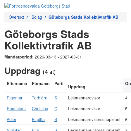
Översikt
Bolag
Göteborgs Stads Kollektivtrafik AB
Göteborgs Stads
Kollektivtrafik AB
Mandatperiod:
2026-03-13 - 2027-03-31
Uppdrag
(4 st)
Efternamn
Förnamn
Parti
Or
Uppdrag
Rigemar
Torbjörn
S
Lekmannarevisor
4
Rogestam
Christina
C
Lekmannarevisor
5
Adler
Birgitta
S
Lekmannarevisorssuppleant
6
Nihlblad
Eva
S
Lekmannarevisorssuppleant
7