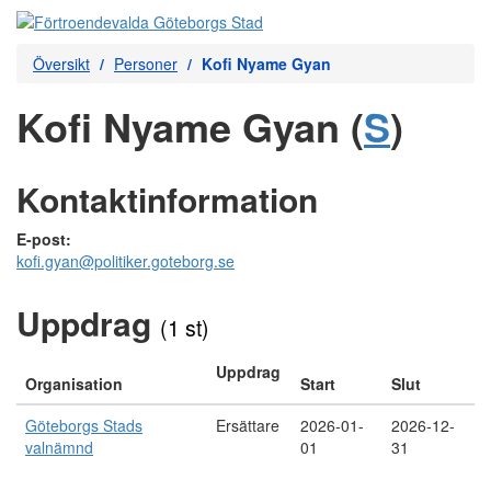
Översikt
Personer
Kofi Nyame Gyan
Kofi Nyame Gyan (
S
)
Kontaktinformation
E-post:
kofi.gyan@politiker.goteborg.se
Uppdrag
(1 st)
Uppdrag
Organisation
Start
Slut
Göteborgs Stads
Ersättare
2026-01-
2026-12-
valnämnd
01
31