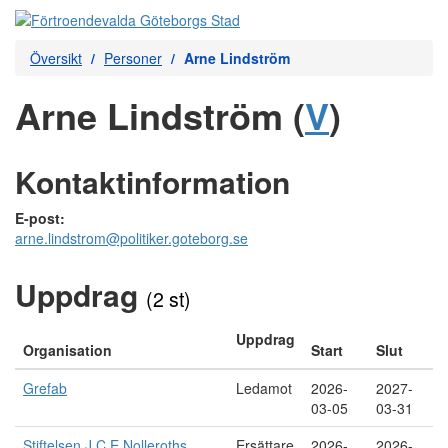
Översikt
Personer
Arne Lindström
Arne Lindström (
V
)
Kontaktinformation
E-post:
arne.lindstrom@politiker.goteborg.se
Uppdrag
(2 st)
Uppdrag
Organisation
Start
Slut
Grefab
Ledamot
2026-
2027-
03-05
03-31
Stiftelsen J C E Nolleroths
Ersättare
2026-
2026-