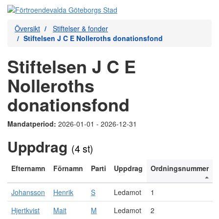
Översikt
Stiftelser & fonder
Stiftelsen J C E Nolleroths donationsfond
Stiftelsen J C E
Nolleroths
donationsfond
Mandatperiod:
2026-01-01 - 2026-12-31
Uppdrag
(4 st)
Efternamn
Förnamn
Parti
Uppdrag
Ordningsnummer
Johansson
Henrik
S
Ledamot
1
Hjertkvist
Mait
M
Ledamot
2