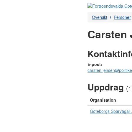
Översikt
Personer
Carsten 
Kontaktin
E-post:
carsten.jensen@politike
Uppdrag
(1
Organisation
Göteborgs Spårvägar