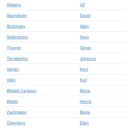
Sjöberg
Ulf
Skansholm
David
Stutzinsky
Allan
Söderström
Sven
Thomte
Göran
Törnebohm
Johanna
Vahlén
Kent
Vilén
Karl
Wedell Carlsson
Maria
Widén
Henric
Zachrisson
Marie
Österberg
Ellen