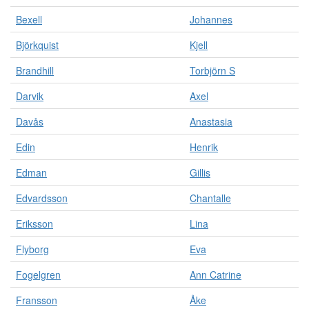
Bexell
Johannes
Björkquist
Kjell
Brandhill
Torbjörn S
Darvik
Axel
Davås
Anastasia
Edin
Henrik
Edman
Gillis
Edvardsson
Chantalle
Eriksson
Lina
Flyborg
Eva
Fogelgren
Ann Catrine
Fransson
Åke