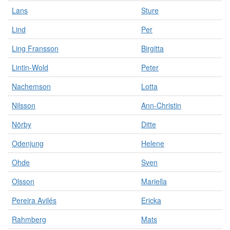
Lans
Sture
Lind
Per
Ling Fransson
Birgitta
Lintin-Wold
Peter
Nachemson
Lotta
Nilsson
Ann-Christin
Nörby
Ditte
Odenjung
Helene
Ohde
Sven
Olsson
Mariella
Pereira Avilés
Ericka
Rahmberg
Mats