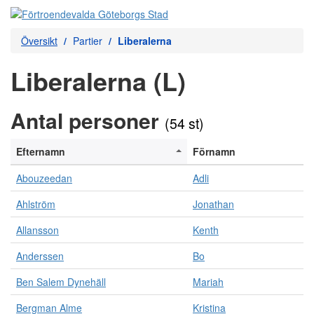
Översikt
Partier
Liberalerna
Liberalerna (L)
Antal personer
(54 st)
Efternamn
Förnamn
Abouzeedan
Adli
Ahlström
Jonathan
Allansson
Kenth
Anderssen
Bo
Ben Salem Dynehäll
Mariah
Bergman Alme
Kristina