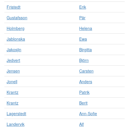
Fristedt
Erik
Gustafsson
Pär
Holmberg
Helena
Jablonska
Ewa
Jakosjin
Birgitta
Jedvert
Björn
Jensen
Carsten
Jonell
Anders
Krantz
Patrik
Krantz
Berit
Lagerstedt
Ann-Sofie
Landervik
Alf