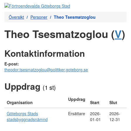
Översikt
Personer
Theo Tsesmatzoglou
Theo Tsesmatzoglou (
V
)
Kontaktinformation
E-post:
theodor.tsesmatzoglou@politiker.goteborg.se
Uppdrag
(1 st)
Uppdrag
Organisation
Start
Slut
Göteborgs Stads
Ersättare
2026-
2026-
stadsbyggnadsnämnd
01-01
12-31