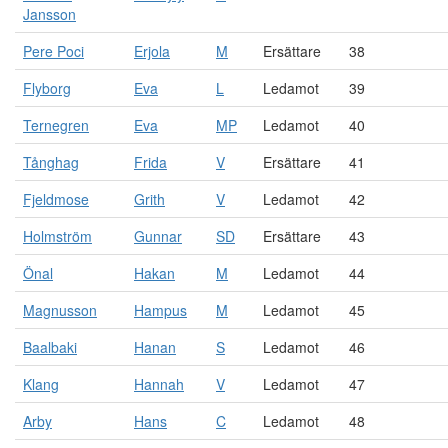
Jansson
Pere Poci
Erjola
M
Ersättare
38
Flyborg
Eva
L
Ledamot
39
Ternegren
Eva
MP
Ledamot
40
Tånghag
Frida
V
Ersättare
41
Fjeldmose
Grith
V
Ledamot
42
Holmström
Gunnar
SD
Ersättare
43
Önal
Hakan
M
Ledamot
44
Magnusson
Hampus
M
Ledamot
45
Baalbaki
Hanan
S
Ledamot
46
Klang
Hannah
V
Ledamot
47
Arby
Hans
C
Ledamot
48