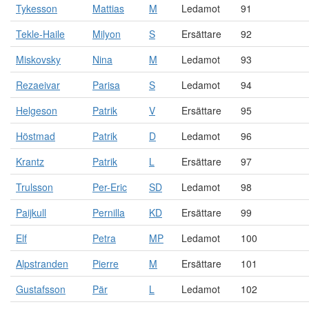
Tykesson
Mattias
M
Ledamot
91
Tekle-Haile
Milyon
S
Ersättare
92
Miskovsky
Nina
M
Ledamot
93
Rezaeivar
Parisa
S
Ledamot
94
Helgeson
Patrik
V
Ersättare
95
Höstmad
Patrik
D
Ledamot
96
Krantz
Patrik
L
Ersättare
97
Trulsson
Per-Eric
SD
Ledamot
98
Paijkull
Pernilla
KD
Ersättare
99
Elf
Petra
MP
Ledamot
100
Alpstranden
Pierre
M
Ersättare
101
Gustafsson
Pär
L
Ledamot
102