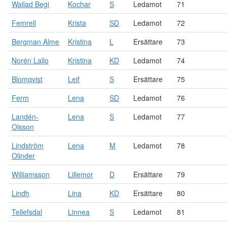
Wallad Begi
Kochar
S
Ledamot
71
Femrell
Krista
SD
Ledamot
72
Bergman Alme
Kristina
L
Ersättare
73
Norén Lallo
Kristina
KD
Ledamot
74
Blomqvist
Leif
S
Ersättare
75
Ferm
Lena
SD
Ledamot
76
Landén-
Lena
S
Ledamot
77
Olsson
Lindström
Lena
M
Ledamot
78
Olinder
Williamsson
Lillemor
D
Ersättare
79
Lindh
Lina
KD
Ersättare
80
Tellefsdal
Linnea
S
Ledamot
81