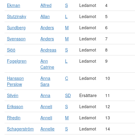
Ekman
Alfred
S
Ledamot
4
Stutzinsky
Allan
L
Ledamot
5
Sundberg
Anders
M
Ledamot
6
Svensson
Anders
M
Ledamot
7
Sjöö
Andreas
S
Ledamot
8
Fogelgren
Ann
L
Ledamot
9
Catrine
Hansson
Anna
C
Ledamot
10
Perslow
Sara
Silvén
Anna
SD
Ersättare
11
Eriksson
Anneli
S
Ledamot
12
Rhedin
Anneli
M
Ledamot
13
Schagerström
Annelie
S
Ledamot
14