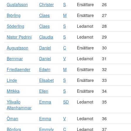
Gustafsson
Christer
S
Ersättare
26
Björling
Claes
M
Ersättare
27
Söderling
Claes
S
Ledamot
28
Nistor Pedrini
Claudia
S
Ledamot
29
Augustsson
Daniel
C
Ersättare
30
Bernmar
Daniel
V
Ledamot
31
Friedlaender
Edwin
M
Ersättare
32
Linde
Elisabet
S
Ersättare
33
Mitikka
Ellen
S
Ersättare
34
Yllivallo
Emma
SD
Ledamot
35
Altenhammar
Öman
Emma
V
Ledamot
36
Bönfors
Emmyly
C
Ledamot
37