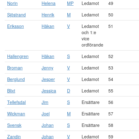
Norin
Helena
MP
Ledamot
49
Sjöstrand
Henrik
M
Ledamot
50
Eriksson
Håkan
V
Ledamot
51
och 1:e
vice
ordförande
Hallengren
Håkan
S
Ledamot
52
Broman
Jenny
V
Ledamot
53
Berglund
Jesper
V
Ledamot
54
Blixt
Jessica
D
Ledamot
55
Tellefsdal
Jim
S
Ersättare
56
Wickman
Joel
M
Ersättare
57
Svensk
Johan
S
Ersättare
58
Zandin
Johan
V
Ledamot
59