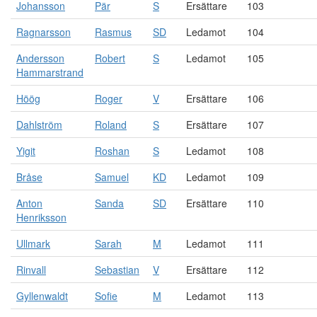
Johansson
Pär
S
Ersättare
103
Ragnarsson
Rasmus
SD
Ledamot
104
Andersson
Robert
S
Ledamot
105
Hammarstrand
Höög
Roger
V
Ersättare
106
Dahlström
Roland
S
Ersättare
107
Yigit
Roshan
S
Ledamot
108
Bråse
Samuel
KD
Ledamot
109
Anton
Sanda
SD
Ersättare
110
Henriksson
Ullmark
Sarah
M
Ledamot
111
Rinvall
Sebastian
V
Ersättare
112
Gyllenwaldt
Sofie
M
Ledamot
113