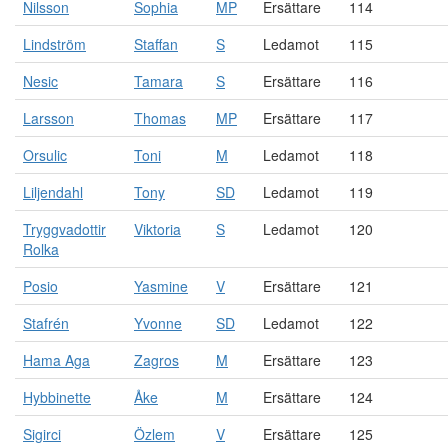
Nilsson
Sophia
MP
Ersättare
114
Lindström
Staffan
S
Ledamot
115
Nesic
Tamara
S
Ersättare
116
Larsson
Thomas
MP
Ersättare
117
Orsulic
Toni
M
Ledamot
118
Liljendahl
Tony
SD
Ledamot
119
Tryggvadottir
Viktoria
S
Ledamot
120
Rolka
Posio
Yasmine
V
Ersättare
121
Stafrén
Yvonne
SD
Ledamot
122
Hama Aga
Zagros
M
Ersättare
123
Hybbinette
Åke
M
Ersättare
124
Sigirci
Özlem
V
Ersättare
125