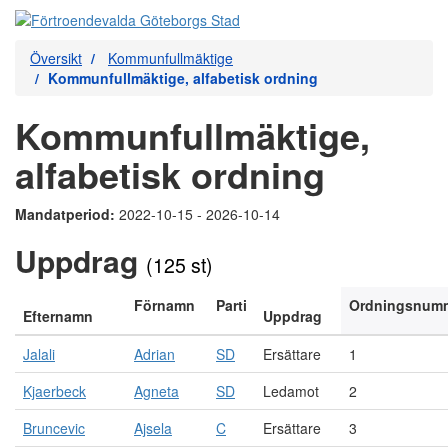
Översikt
Kommunfullmäktige
Kommunfullmäktige, alfabetisk ordning
Kommunfullmäktige,
alfabetisk ordning
Mandatperiod:
2022-10-15 - 2026-10-14
Uppdrag
(125 st)
Förnamn
Parti
Ordningsnum
Efternamn
Uppdrag
Jalali
Adrian
SD
Ersättare
1
Kjaerbeck
Agneta
SD
Ledamot
2
Bruncevic
Ajsela
C
Ersättare
3