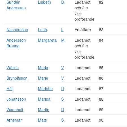
Sundén
Lisbeth
D
Ledamot
82
Andersson
och 3:e
vice
ordförande
Nachemson
Lotta
L
Ersättare
83
Andersson
Margareta
M
Ledamot
84
Broang
och 2:e
vice
ordförande
Wåhlin
Maria
V
Ledamot
85
Brynolfsson
Marie
V
Ledamot
86
Höij
Mariette
D
Ledamot
87
Johansson
Marina
S
Ledamot
88
Wannholt
Martin
D
Ledamot
89
Arnsmar
Mats
S
Ledamot
90