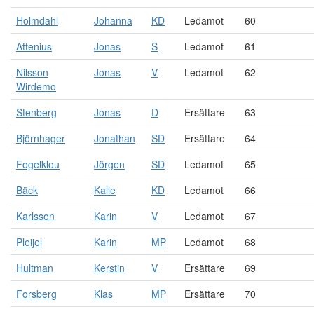
Holmdahl
Johanna
KD
Ledamot
60
Attenius
Jonas
S
Ledamot
61
Nilsson
Jonas
V
Ledamot
62
Wirdemo
Stenberg
Jonas
D
Ersättare
63
Björnhager
Jonathan
SD
Ersättare
64
Fogelklou
Jörgen
SD
Ledamot
65
Bäck
Kalle
KD
Ledamot
66
Karlsson
Karin
V
Ledamot
67
Pleijel
Karin
MP
Ledamot
68
Hultman
Kerstin
V
Ersättare
69
Forsberg
Klas
MP
Ersättare
70