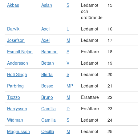
Akbas
Aslan
S
Ledamot
15
och
ordförande
Darvik
Axel
L
Ledamot
16
Josefson
Axel
M
Ledamot
17
Esmail Nejad
Bahman
S
Ersättare
18
Andersson
Bettan
V
Ledamot
19
Hoti Singh
Blerta
S
Ledamot
20
Parbring
Bosse
MP
Ledamot
21
Tiozzo
Bruno
M
Ersättare
22
Harrysson
Camilla
D
Ersättare
23
Widman
Camilla
S
Ledamot
24
Magnusson
Cecilia
M
Ledamot
25