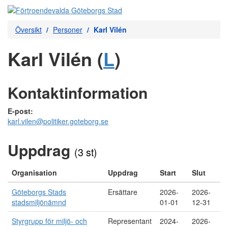
Översikt
Personer
Karl Vilén
Karl Vilén (
L
)
Kontaktinformation
E-post:
karl.vilen@politiker.goteborg.se
Uppdrag
(3 st)
Organisation
Uppdrag
Start
Slut
Göteborgs Stads
Ersättare
2026-
2026-
stadsmiljönämnd
01-01
12-31
Styrgrupp för miljö- och
Representant
2024-
2026-