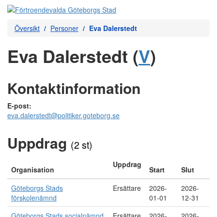
Översikt
Personer
Eva Dalerstedt
Eva Dalerstedt (
V
)
Kontaktinformation
E-post:
eva.dalerstedt@politiker.goteborg.se
Uppdrag
(2 st)
Uppdrag
Organisation
Start
Slut
Göteborgs Stads
Ersättare
2026-
2026-
förskolenämnd
01-01
12-31
Göteborgs Stads socialnämnd
Ersättare
2026-
2026-