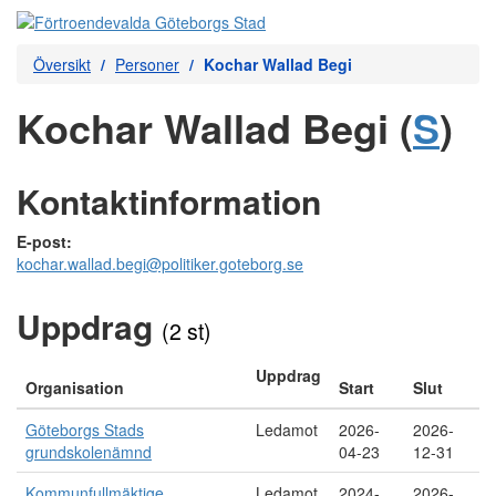
Översikt
Personer
Kochar Wallad Begi
Kochar Wallad Begi (
S
)
Kontaktinformation
E-post:
kochar.wallad.begi@politiker.goteborg.se
Uppdrag
(2 st)
Uppdrag
Organisation
Start
Slut
Göteborgs Stads
Ledamot
2026-
2026-
grundskolenämnd
04-23
12-31
Kommunfullmäktige,
Ledamot
2024-
2026-