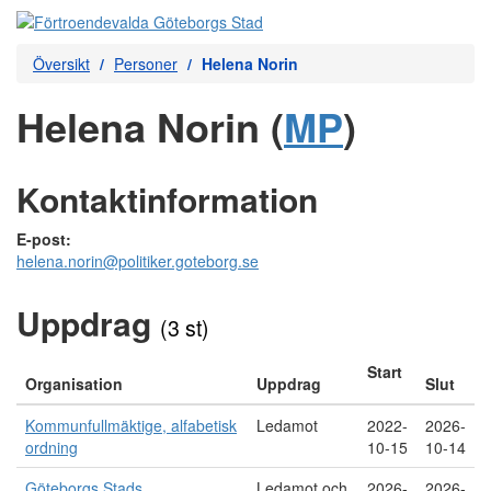
Översikt
Personer
Helena Norin
Helena Norin (
MP
)
Kontaktinformation
E-post:
helena.norin@politiker.goteborg.se
Uppdrag
(3 st)
Start
Organisation
Uppdrag
Slut
Kommunfullmäktige, alfabetisk
Ledamot
2022-
2026-
ordning
10-15
10-14
Göteborgs Stads
Ledamot och
2026-
2026-