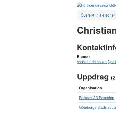
Översikt
Personer
Christia
Kontaktin
E-post:
christian.de.souza@poli
Uppdrag
(2
Organisation
Bostads AB Poseidon
Göteborgs Stads soci