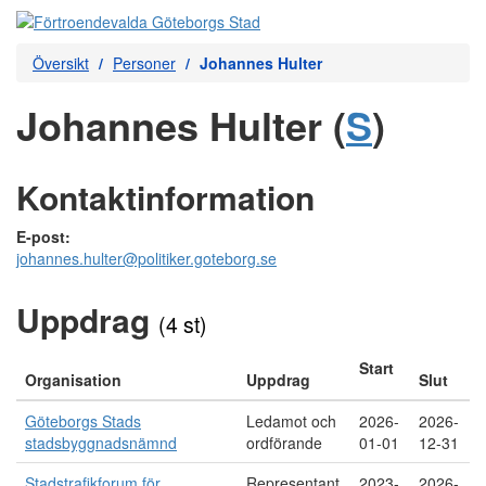
Översikt
Personer
Johannes Hulter
Johannes Hulter (
S
)
Kontaktinformation
E-post:
johannes.hulter@politiker.goteborg.se
Uppdrag
(4 st)
Start
Organisation
Uppdrag
Slut
Göteborgs Stads
Ledamot och
2026-
2026-
stadsbyggnadsnämnd
ordförande
01-01
12-31
Stadstrafikforum för
Representant
2023-
2026-