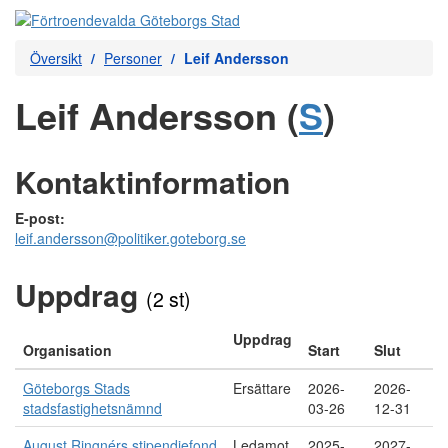
Översikt
Personer
Leif Andersson
Leif Andersson (
S
)
Kontaktinformation
E-post:
leif.andersson@politiker.goteborg.se
Uppdrag
(2 st)
Uppdrag
Organisation
Start
Slut
Göteborgs Stads
Ersättare
2026-
2026-
stadsfastighetsnämnd
03-26
12-31
August Ringnérs stipendiefond
Ledamot
2025-
2027-