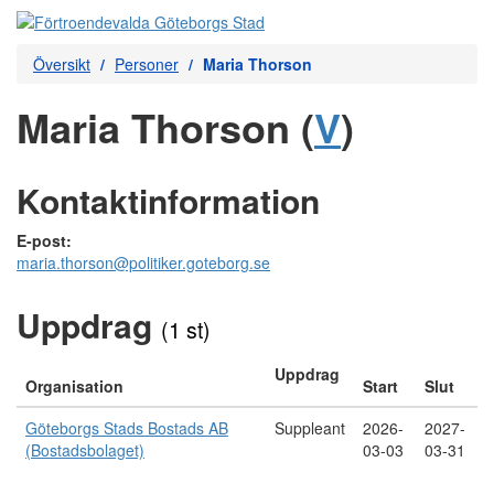
Översikt
Personer
Maria Thorson
Maria Thorson (
V
)
Kontaktinformation
E-post:
maria.thorson@politiker.goteborg.se
Uppdrag
(1 st)
Uppdrag
Organisation
Start
Slut
Göteborgs Stads Bostads AB
Suppleant
2026-
2027-
(Bostadsbolaget)
03-03
03-31