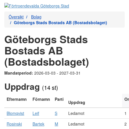
Översikt
Bolag
Göteborgs Stads Bostads AB (Bostadsbolaget)
Göteborgs Stads
Bostads AB
(Bostadsbolaget)
Mandatperiod:
2026-03-03 - 2027-03-31
Uppdrag
(14 st)
Efternamn
Förnamn
Parti
O
Uppdrag
Blomqvist
Leif
S
Ledamot
1
Rosinski
Bartek
M
Ledamot
2