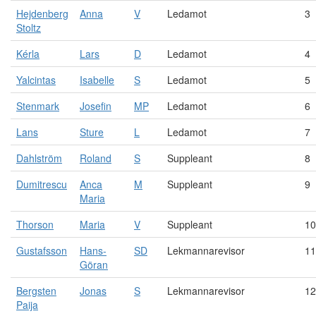
Hejdenberg
Anna
V
Ledamot
3
Stoltz
Kérla
Lars
D
Ledamot
4
Yalcintas
Isabelle
S
Ledamot
5
Stenmark
Josefin
MP
Ledamot
6
Lans
Sture
L
Ledamot
7
Dahlström
Roland
S
Suppleant
8
Dumitrescu
Anca
M
Suppleant
9
Maria
Thorson
Maria
V
Suppleant
10
Gustafsson
Hans-
SD
Lekmannarevisor
11
Göran
Bergsten
Jonas
S
Lekmannarevisor
12
Paija