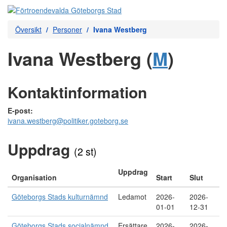
Översikt
Personer
Ivana Westberg
Ivana Westberg (
M
)
Kontaktinformation
E-post:
ivana.westberg@politiker.goteborg.se
Uppdrag
(2 st)
Uppdrag
Organisation
Start
Slut
Göteborgs Stads kulturnämnd
Ledamot
2026-
2026-
01-01
12-31
Göteborgs Stads socialnämnd
Ersättare
2026-
2026-