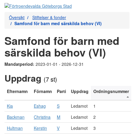
Översikt
Stiftelser & fonder
Samfond för barn med särskilda behov (VI)
Samfond för barn med
särskilda behov (VI)
Mandatperiod:
2023-01-01 - 2026-12-31
Uppdrag
(7 st)
Efternamn
Förnamn
Parti
Uppdrag
Ordningsnummer
Kia
Eshag
S
Ledamot
1
Backman
Christina
M
Ledamot
2
Hultman
Kerstin
V
Ledamot
3