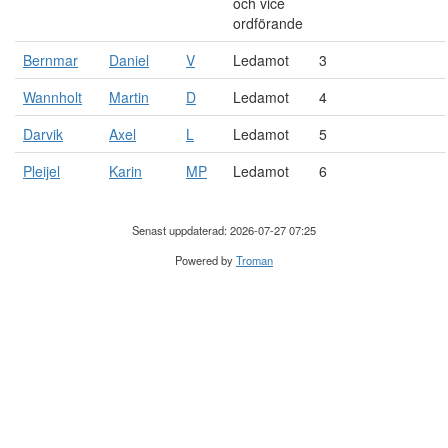
och vice
ordförande
Bernmar
Daniel
V
Ledamot
3
Wannholt
Martin
D
Ledamot
4
Darvik
Axel
L
Ledamot
5
Pleijel
Karin
MP
Ledamot
6
Senast uppdaterad: 2026-07-27 07:25
Powered by
Troman