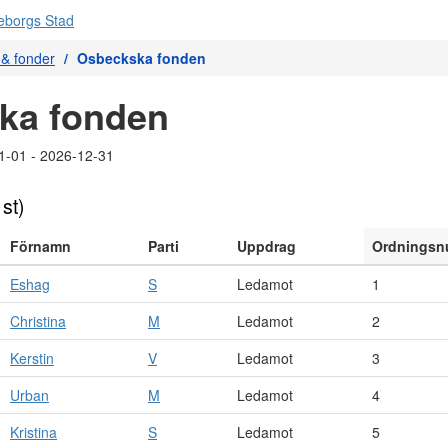
r & fonder
Osbeckska fonden
ka fonden
1-01 - 2026-12-31
 st)
Förnamn
Parti
Uppdrag
Ordnings
Eshag
S
Ledamot
1
Christina
M
Ledamot
2
Kerstin
V
Ledamot
3
Urban
M
Ledamot
4
Kristina
S
Ledamot
5