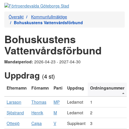
Översikt
Kommunfullmäktige
Bohuskustens Vattenvårdsförbund
Bohuskustens
Vattenvårdsförbund
Mandatperiod:
2026-04-23 - 2027-04-30
Uppdrag
(4 st)
Efternamn
Förnamn
Parti
Uppdrag
Ordningsnummer
Larsson
Thomas
MP
Ledamot
1
Sjöstrand
Henrik
M
Ledamot
2
Ottesjö
Cajsa
V
Suppleant
3