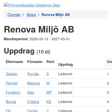
Översikt
Bolag
Renova Miljö AB
Renova Miljö AB
Mandatperiod:
2026-03-12 - 2027-03-31
Uppdrag
(10 st)
Efternamn
Förnamn
Parti
Or
Uppdrag
Stafsén
Pernilla
S
Ledamot
1
Palmlöf
Magnus
M
Ledamot
2
Forsberg
Klas
MP
Ledamot
3
Boccia
Cristina
KD
Ledamot
4
Elb
Cecilia
C
Ledamot
5