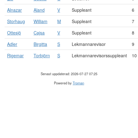
Alnazar
Aland
V
Suppleant
6
Storhaug
William
M
Suppleant
7
Ottesjö
Cajsa
V
Suppleant
8
Adler
Birgitta
S
Lekmannarevisor
9
Rigemar
Torbjörn
S
Lekmannarevisorssuppleant
10
Senast uppdaterad: 2026-07-27 07:25
Powered by
Troman