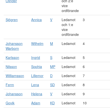
Olinder
och 2:e
vice
ordförande
Sjögren
Annica
V
Ledamot
3
och 1:e
vice
ordförande
Johansson
Wilhelm
M
Ledamot
4
Warborn
Karlsson
Ingrid
S
Ledamot
5
Nilsson
Sophia
MP
Ledamot
6
Williamsson
Lillemor
D
Ledamot
7
Ferm
Lena
SD
Ledamot
8
Johansson
Helena
V
Ledamot
9
Govik
Adam
KD
Ledamot
10