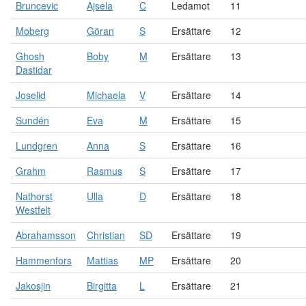
Bruncevic
Ajsela
C
Ledamot
11
Moberg
Göran
S
Ersättare
12
Ghosh
Boby
M
Ersättare
13
Dastidar
Joselid
Michaela
V
Ersättare
14
Sundén
Eva
M
Ersättare
15
Lundgren
Anna
S
Ersättare
16
Grahm
Rasmus
S
Ersättare
17
Nathorst
Ulla
D
Ersättare
18
Westfelt
Abrahamsson
Christian
SD
Ersättare
19
Hammenfors
Mattias
MP
Ersättare
20
Jakosjin
Birgitta
L
Ersättare
21