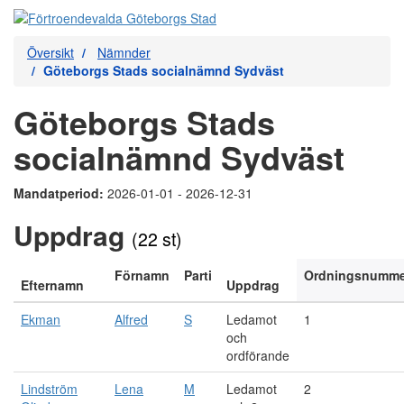
Översikt
Nämnder
Göteborgs Stads socialnämnd Sydväst
Göteborgs Stads
socialnämnd Sydväst
Mandatperiod:
2026-01-01 - 2026-12-31
Uppdrag
(22 st)
Förnamn
Parti
Ordningsnumme
Efternamn
Uppdrag
Ekman
Alfred
S
Ledamot
1
och
ordförande
Lindström
Lena
M
Ledamot
2