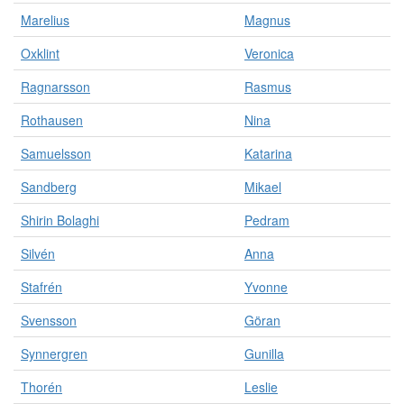
Marelius
Magnus
Oxklint
Veronica
Ragnarsson
Rasmus
Rothausen
Nina
Samuelsson
Katarina
Sandberg
Mikael
Shirin Bolaghi
Pedram
Silvén
Anna
Stafrén
Yvonne
Svensson
Göran
Synnergren
Gunilla
Thorén
Leslie