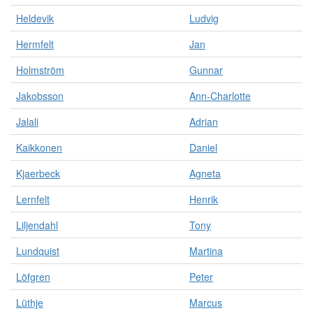
Heldevik
Ludvig
Hermfelt
Jan
Holmström
Gunnar
Jakobsson
Ann-Charlotte
Jalali
Adrian
Kaikkonen
Daniel
Kjaerbeck
Agneta
Lernfelt
Henrik
Liljendahl
Tony
Lundquist
Martina
Löfgren
Peter
Lüthje
Marcus