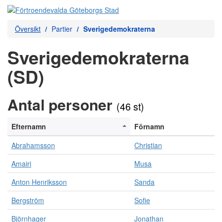
Översikt
Partier
Sverigedemokraterna
Sverigedemokraterna
(SD)
Antal personer
(46 st)
Efternamn
Förnamn
Abrahamsson
Christian
Amairi
Musa
Anton Henriksson
Sanda
Bergström
Sofie
Björnhager
Jonathan