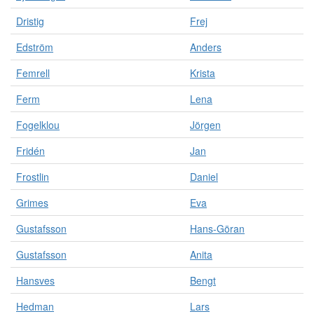
Dristig
Frej
Edström
Anders
Femrell
Krista
Ferm
Lena
Fogelklou
Jörgen
Fridén
Jan
Frostlin
Daniel
Grimes
Eva
Gustafsson
Hans-Göran
Gustafsson
Anita
Hansves
Bengt
Hedman
Lars