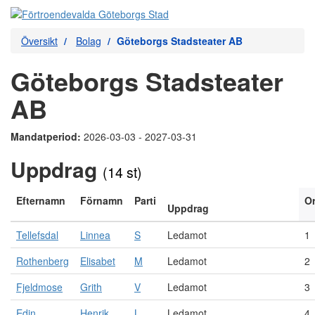
Översikt
Bolag
Göteborgs Stadsteater AB
Göteborgs Stadsteater
AB
Mandatperiod:
2026-03-03 - 2027-03-31
Uppdrag
(14 st)
Efternamn
Förnamn
Parti
O
Uppdrag
Tellefsdal
Linnea
S
Ledamot
1
Rothenberg
Elisabet
M
Ledamot
2
Fjeldmose
Grith
V
Ledamot
3
Edin
Henrik
L
Ledamot
4