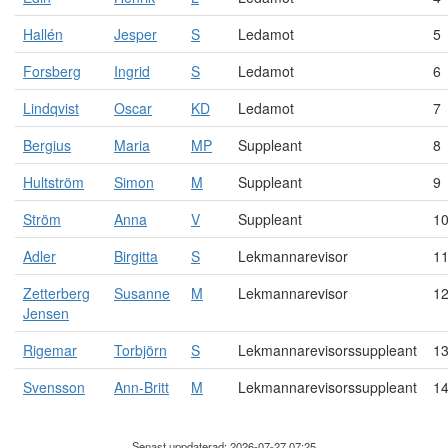
Hallén
Jesper
S
Ledamot
5
Forsberg
Ingrid
S
Ledamot
6
Lindqvist
Oscar
KD
Ledamot
7
Bergius
Maria
MP
Suppleant
8
Hultström
Simon
M
Suppleant
9
Ström
Anna
V
Suppleant
1
Adler
Birgitta
S
Lekmannarevisor
1
Zetterberg
Susanne
M
Lekmannarevisor
1
Jensen
Rigemar
Torbjörn
S
Lekmannarevisorssuppleant
1
Svensson
Ann-Britt
M
Lekmannarevisorssuppleant
1
Senast uppdaterad: 2026-07-27 07:25