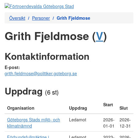
Översikt
Personer
Grith Fjeldmose
Grith Fjeldmose (
V
)
Kontaktinformation
E-post:
grith.fjeldmose@politiker.goteborg.se
Uppdrag
(6 st)
Start
Organisation
Uppdrag
Slut
Göteborgs Stads miljö- och
Ledamot
2026-
2026-
klimatnämnd
01-01
12-31
Förbundsfullmäktige i
Ledamot
2023-
2026-