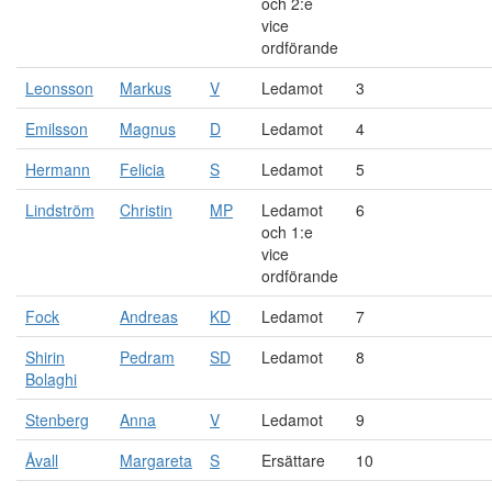
och 2:e
vice
ordförande
Leonsson
Markus
V
Ledamot
3
Emilsson
Magnus
D
Ledamot
4
Hermann
Felicia
S
Ledamot
5
Lindström
Christin
MP
Ledamot
6
och 1:e
vice
ordförande
Fock
Andreas
KD
Ledamot
7
Shirin
Pedram
SD
Ledamot
8
Bolaghi
Stenberg
Anna
V
Ledamot
9
Åvall
Margareta
S
Ersättare
10