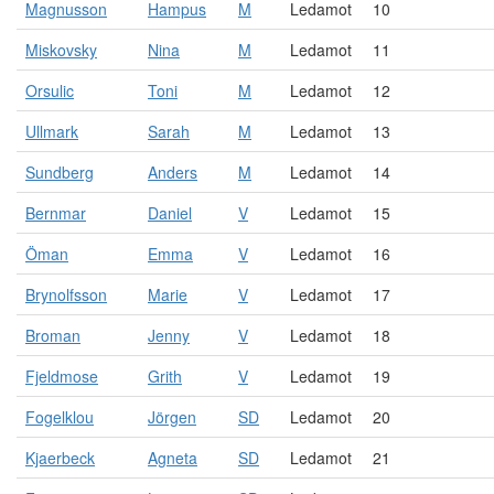
Magnusson
Hampus
M
Ledamot
10
Miskovsky
Nina
M
Ledamot
11
Orsulic
Toni
M
Ledamot
12
Ullmark
Sarah
M
Ledamot
13
Sundberg
Anders
M
Ledamot
14
Bernmar
Daniel
V
Ledamot
15
Öman
Emma
V
Ledamot
16
Brynolfsson
Marie
V
Ledamot
17
Broman
Jenny
V
Ledamot
18
Fjeldmose
Grith
V
Ledamot
19
Fogelklou
Jörgen
SD
Ledamot
20
Kjaerbeck
Agneta
SD
Ledamot
21