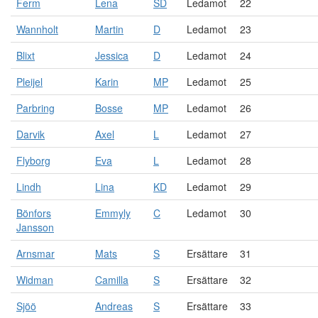
Ferm
Lena
SD
Ledamot
22
Wannholt
Martin
D
Ledamot
23
Blixt
Jessica
D
Ledamot
24
Pleijel
Karin
MP
Ledamot
25
Parbring
Bosse
MP
Ledamot
26
Darvik
Axel
L
Ledamot
27
Flyborg
Eva
L
Ledamot
28
Lindh
Lina
KD
Ledamot
29
Bönfors
Emmyly
C
Ledamot
30
Jansson
Arnsmar
Mats
S
Ersättare
31
Widman
Camilla
S
Ersättare
32
Sjöö
Andreas
S
Ersättare
33