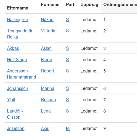
Förnamn
Parti
Uppdrag
Ordningsnumm
Efternamn
Hallengren
Håkan
S
Ledamot
1
Tryggvadottir
Viktoria
S
Ledamot
2
Rolka
Akbas
Aslan
S
Ledamot
3
Hoti Singh
Blerta
S
Ledamot
4
Andersson
Robert
S
Ledamot
5
Hammarstrand
Johansson
Marina
S
Ledamot
6
Yigit
Roshan
S
Ledamot
7
Landén-
Lena
S
Ledamot
8
Olsson
Josefson
Axel
M
Ledamot
9