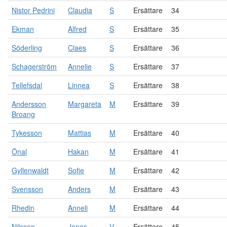
Nistor Pedrini
Claudia
S
Ersättare
34
Ekman
Alfred
S
Ersättare
35
Söderling
Claes
S
Ersättare
36
Schagerström
Annelie
S
Ersättare
37
Tellefsdal
Linnea
S
Ersättare
38
Andersson
Margareta
M
Ersättare
39
Broang
Tykesson
Mattias
M
Ersättare
40
Önal
Hakan
M
Ersättare
41
Gyllenwaldt
Sofie
M
Ersättare
42
Svensson
Anders
M
Ersättare
43
Rhedin
Anneli
M
Ersättare
44
Nilsson
Jonas
V
Ersättare
45