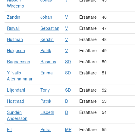
Wirdemo
Zandin
Johan
V
Ersättare
46
Rinvall
Sebastian
V
Ersättare
47
Hultman
Kerstin
V
Ersättare
48
Helgeson
Patrik
V
Ersättare
49
Ragnarsson
Rasmus
SD
Ersättare
50
Yllivallo
Emma
SD
Ersättare
51
Altenhammar
Liljendahl
Tony
SD
Ersättare
52
Höstmad
Patrik
D
Ersättare
53
Sundén
Lisbeth
D
Ersättare
54
Andersson
Elf
Petra
MP
Ersättare
55