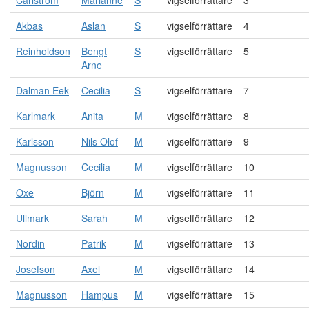
Carlström
Marianne
S
vigselförrättare
3
Akbas
Aslan
S
vigselförrättare
4
Reinholdson
Bengt
S
vigselförrättare
5
Arne
Dalman Eek
Cecilia
S
vigselförrättare
7
Karlmark
Anita
M
vigselförrättare
8
Karlsson
Nils Olof
M
vigselförrättare
9
Magnusson
Cecilia
M
vigselförrättare
10
Oxe
Björn
M
vigselförrättare
11
Ullmark
Sarah
M
vigselförrättare
12
Nordin
Patrik
M
vigselförrättare
13
Josefson
Axel
M
vigselförrättare
14
Magnusson
Hampus
M
vigselförrättare
15