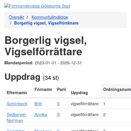
Översikt
Kommunfullmäktige
Borgerlig vigsel, Vigselförrättare
Borgerlig vigsel,
Vigselförrättare
Mandatperiod:
2023-01-01 - 2026-12-31
Uppdrag
(34 st)
Förnamn
Parti
Ordningsnum
Efternamn
Uppdrag
Schönbeck
Britt
S
vigselförrättare
1
Sydberger
Annika
S
vigselförrättare
2
Norrman