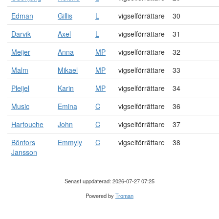
Edman
Gillis
L
vigselförrättare
30
Darvik
Axel
L
vigselförrättare
31
Meijer
Anna
MP
vigselförrättare
32
Malm
Mikael
MP
vigselförrättare
33
Pleijel
Karin
MP
vigselförrättare
34
Music
Emina
C
vigselförrättare
36
Harfouche
John
C
vigselförrättare
37
Bönfors
Emmyly
C
vigselförrättare
38
Jansson
Senast uppdaterad: 2026-07-27 07:25
Powered by
Troman