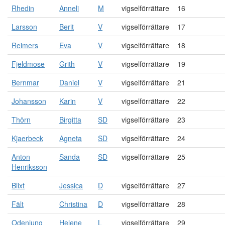
Rhedin
Anneli
M
vigselförrättare
16
Larsson
Berit
V
vigselförrättare
17
Reimers
Eva
V
vigselförrättare
18
Fjeldmose
Grith
V
vigselförrättare
19
Bernmar
Daniel
V
vigselförrättare
21
Johansson
Karin
V
vigselförrättare
22
Thörn
Birgitta
SD
vigselförrättare
23
Kjaerbeck
Agneta
SD
vigselförrättare
24
Anton
Sanda
SD
vigselförrättare
25
Henriksson
Blixt
Jessica
D
vigselförrättare
27
Fält
Christina
D
vigselförrättare
28
Odenjung
Helene
L
vigselförrättare
29