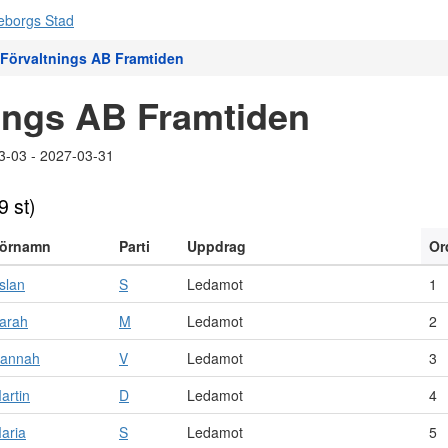
Förvaltnings AB Framtiden
ings AB Framtiden
3-03 - 2027-03-31
9 st)
örnamn
Parti
Uppdrag
Or
slan
S
Ledamot
1
arah
M
Ledamot
2
annah
V
Ledamot
3
artin
D
Ledamot
4
aria
S
Ledamot
5