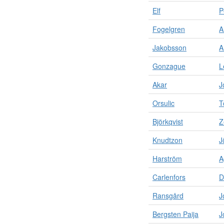
Elf
P
Fogelgren
A
Jakobsson
A
Gonzague
L
Akar
J
Orsulic
T
Björkqvist
Z
Knudtzon
J
Harström
A
Carlenfors
D
Ransgård
J
Bergsten Paija
J