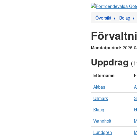
Översikt
Bolag
Förvaltn
Mandatperiod:
2026-0
Uppdrag
(1
Efternamn
F
Akbas
A
Ullmark
S
Klang
H
Wannholt
M
Lundgren
M