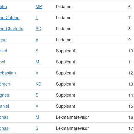
etra
MP
Ledamot
6
nn Catrine
L
Ledamot
7
nn-Charlotte
SD
Ledamot
8
ene
V
Ledamot
9
osef
S
Suppleant
10
oni
M
Suppleant
11
ebastian
V
Suppleant
12
örgen
KD
Suppleant
13
gnes
S
Suppleant
14
aniel
V
Suppleant
15
onas
M
Lekmannarevisor
16
onas
S
Lekmannarevisor
17