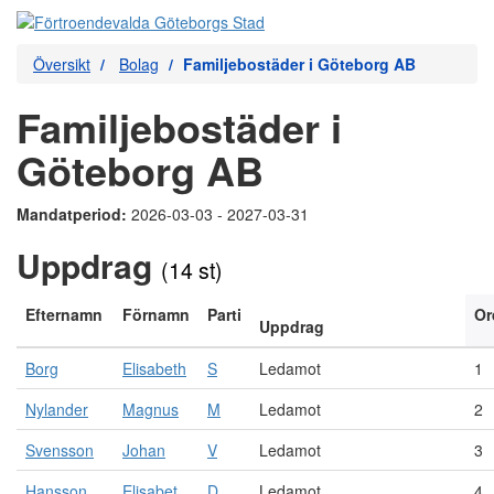
Översikt
Bolag
Familjebostäder i Göteborg AB
Familjebostäder i
Göteborg AB
Mandatperiod:
2026-03-03 - 2027-03-31
Uppdrag
(14 st)
Efternamn
Förnamn
Parti
Or
Uppdrag
Borg
Elisabeth
S
Ledamot
1
Nylander
Magnus
M
Ledamot
2
Svensson
Johan
V
Ledamot
3
Hansson
Elisabet
D
Ledamot
4