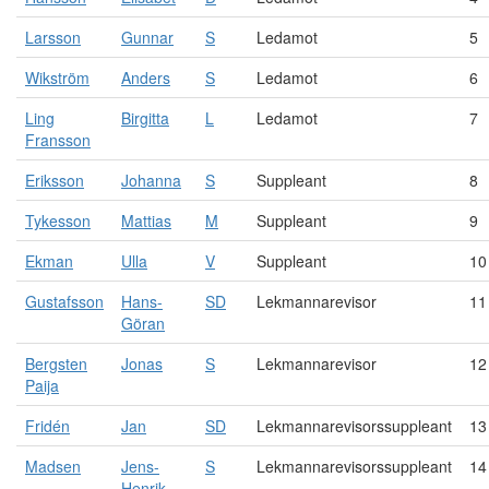
Larsson
Gunnar
S
Ledamot
5
Wikström
Anders
S
Ledamot
6
Ling
Birgitta
L
Ledamot
7
Fransson
Eriksson
Johanna
S
Suppleant
8
Tykesson
Mattias
M
Suppleant
9
Ekman
Ulla
V
Suppleant
10
Gustafsson
Hans-
SD
Lekmannarevisor
11
Göran
Bergsten
Jonas
S
Lekmannarevisor
12
Paija
Fridén
Jan
SD
Lekmannarevisorssuppleant
13
Madsen
Jens-
S
Lekmannarevisorssuppleant
14
Henrik